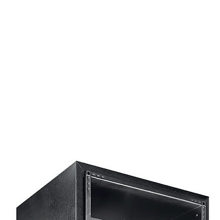
Страхование Energolux