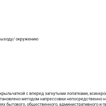
/выходу/ окружению
крыльчаткой с вперед загнутыми лопатками, асинхр
становлено методом напрессовки непосредственно на
х бытового, общественного, административного и 