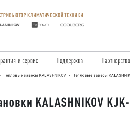
ТРИБЬЮТОР КЛИМАТИЧЕСКОЙ ТЕХНИКИ
арантия и сервис
Поддержка
Партнерств
Сервисные центры
Регистрация объекта
Стать пар
Тепловые завесы KALASHNIKOV
Тепловые завесы KALASHNIK
Условия предоставления гарантии
Обучение
Условия с
ановки KALASHNIKOV KJK-
Прайс-лист на услуги
Документация
Наши парт
Заказ запчастей
ПО для Energolux
Проверить
Маркетинговая поддержка
Черный сп