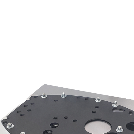
Страхование Energolux