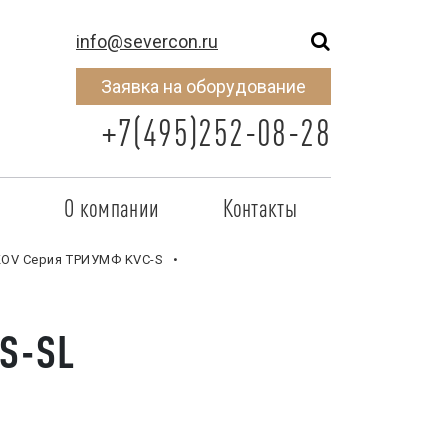
info@severcon.ru
Заявка на оборудование
+7(495)252-08-28
о
О компании
Контакты
тнером
SEVERCON
OV Серия ТРИУМФ KVC-S
отрудничества
Объекты
S-SL
неры
Новости
 сертификат
Карьера
исок