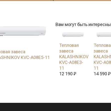
Вам могут быть интересны
Тепловая
Теплова
завеса
завеса
овая завеса
KALASHNIKOV
KALASH
ASHNIKOV KVC-A08E5-11
KVC-A08E3-
KVC-A08
11
11
12 190
Ꝑ
14 590
Ꝑ