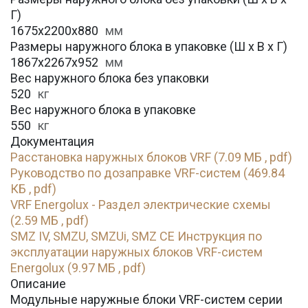
Г)
1675х2200х880
мм
Размеры наружного блока в упаковке (Ш х В х Г)
1867х2267х952
мм
Вес наружного блока без упаковки
520
кг
Вес наружного блока в упаковке
550
кг
Документация
Расстановка наружных блоков VRF (7.09 МБ , pdf)
Руководство по дозаправке VRF-систем (469.84
КБ , pdf)
VRF Energolux - Раздел электрические схемы
(2.59 МБ , pdf)
SMZ IV, SMZU, SMZUi, SMZ CE Инструкция по
эксплуатации наружных блоков VRF-систем
Energolux (9.97 МБ , pdf)
Описание
Модульные наружные блоки VRF-систем серии