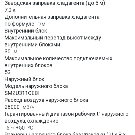
Заводская заправка хладагента (до 5 м)
7,0 кг
Дополнительная заправка хладагента
по формуле
г/м
Внутренний блок
Максимальный перепад высот между
внутренними блоками
30
м
Максимальное количество подключаемых
внутренних блоков
53
Наружный блок
Модель наружного блока
SMZU311CEBI
Расход воздуха наружного блока
28000
м3/ч
Гарантированный диапазон рабочих t° наружного
воздуха, охлаждение
-5 ~ +50
⁰С
Размеры наружного блока без упаковки (Ш х В х