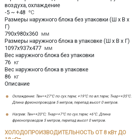
воздуха, охлаждение
-5 ~ +48
⁰С
Размеры наружного блока без упаковки (Ш х В х
Г)
790х980х360
мм
Размеры наружного блока в упаковке (Ш х В х Г)
1097x937x477
мм
Вес наружного блока без упаковки
76
кг
Вес наружного блока в упаковке
86
кг
Описание
Охлаждение: Твн=+27°С по сух.терм; +19°С по вл.терм; Тнар=+35°С.
Длина фреонопроводов 5 метров, перепад высот 0 метров.
Нагрев: Твн=+20°С; Тнар=+7°С по сух.терм; +6°С. Длина
фреонопроводов 5 метров, перепад высот 0 метров.
ХОЛОДОПРОИЗВОДИТЕЛЬНОСТЬ ОТ 8 кВт ДО