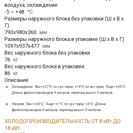
воздуха, охлаждение
-5 ~ +48
⁰С
Размеры наружного блока без упаковки (Ш х В х
Г)
790х980х360
мм
Размеры наружного блока в упаковке (Ш х В х Г)
1097x937x477
мм
Вес наружного блока без упаковки
76
кг
Вес наружного блока в упаковке
86
кг
Описание
Охлаждение: Твн=+27°С по сух.терм; +19°С по вл.терм; Тнар=+35°С.
Длина фреонопроводов 5 метров, перепад высот 0 метров.
Нагрев: Твн=+20°С; Тнар=+7°С по сух.терм; +6°С. Длина
фреонопроводов 5 метров, перепад высот 0 метров.
ХОЛОДОПРОИЗВОДИТЕЛЬНОСТЬ ОТ 8 кВт ДО
18 кВт