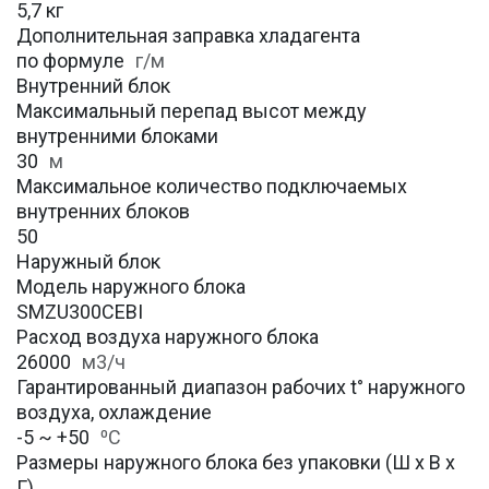
5,7 кг
Дополнительная заправка хладагента
по формуле
г/м
Внутренний блок
Максимальный перепад высот между
внутренними блоками
30
м
Максимальное количество подключаемых
внутренних блоков
50
Наружный блок
Модель наружного блока
SMZU300CEBI
Расход воздуха наружного блока
26000
м3/ч
Гарантированный диапазон рабочих t° наружного
воздуха, охлаждение
-5 ~ +50
⁰С
Размеры наружного блока без упаковки (Ш х В х
Г)