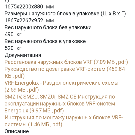
1675х2200х880
мм
Размеры наружного блока в упаковке (Ш х В х Г)
1867х2267х952
мм
Вес наружного блока без упаковки
490
кг
Вес наружного блока в упаковке
520
кг
Документация
Расстановка наружных блоков VRF (7.09 МБ , pdf)
Руководство по дозаправке VRF-систем (469.84
КБ , pdf)
VRF Energolux - Раздел электрические схемы
(2.59 МБ , pdf)
SMZ IV, SMZU, SMZUi, SMZ CE Инструкция по
эксплуатации наружных блоков VRF-систем
Energolux (9.97 МБ , pdf)
Инструкция по монтажу наружных блоков VRF-
системы (1.46 МБ , pdf)
Описание