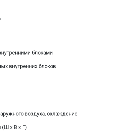
)
внутренними блоками
ых внутренних блоков
наружного воздуха, охлаждение
(Ш х В х Г)