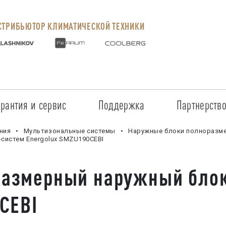
ТРИБЬЮТОР КЛИМАТИЧЕСКОЙ ТЕХНИКИ
арантия и сервис
Поддержка
Партнерств
Сервисные центры
Регистрация объекта
Стать пар
ния
Мультизональные системы
Наружные блоки полноразм
систем Energolux SMZU190CEBI
Условия предоставления гарантии
Обучение
Условия с
азмерный наружный блок
Прайс-лист на услуги
Документация
Наши парт
CEBI
Заказ запчастей
ПО для Energolux
Проверить
Маркетинговая поддержка
Черный сп