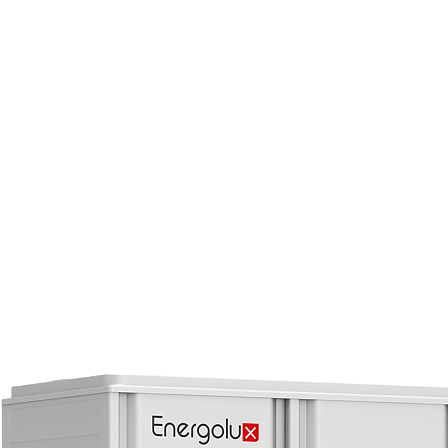
Страхование Energolux