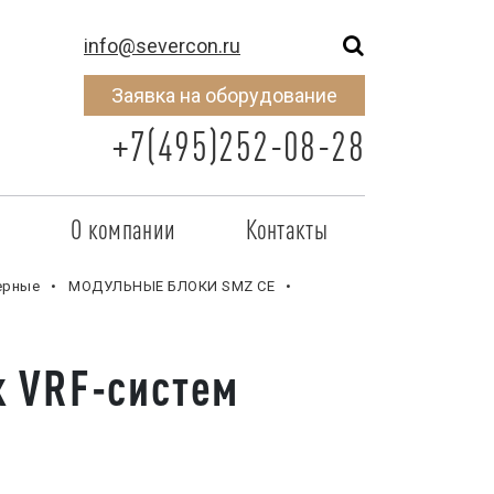
info@severcon.ru
Заявка на оборудование
+7(495)252-08-28
о
О компании
Контакты
тнером
SEVERCON
ерные
МОДУЛЬНЫЕ БЛОКИ SMZ CE
отрудничества
Объекты
 VRF-систем
неры
Новости
 сертификат
Карьера
исок