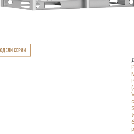
МОДЕЛИ СЕРИИ
М
(
V
с
S
б
p