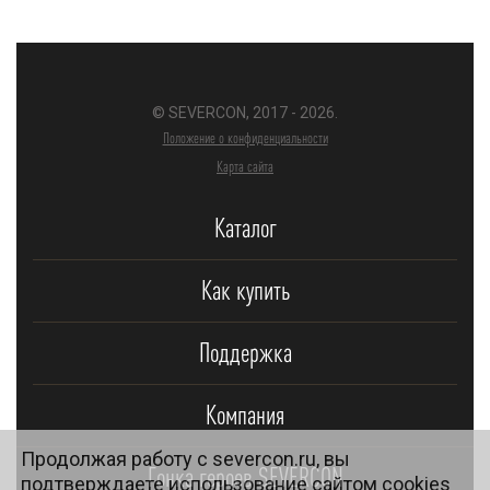
© SEVERCON, 2017 - 2026.
Положение о конфиденциальности
Карта сайта
Каталог
Как купить
Поддержка
Компания
Продолжая работу с severcon.ru, вы
Гонка героев SEVERCON
подтверждаете использование сайтом cookies