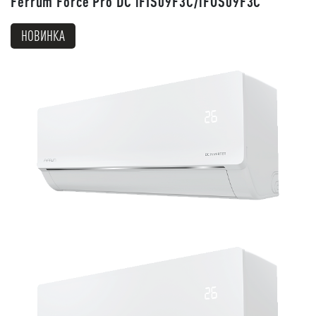
Ferrum Force Pro DC iFIS09F3C/iFOS09F3C
НОВИНКА