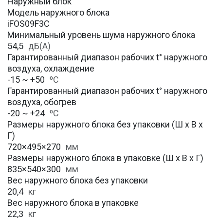
Наружный блок
Модель наружного блока
iFOS09F3C
Минимальный уровень шума наружного блока
54,5
дБ(А)
Гарантированный диапазон рабочих t° наружного
воздуха, охлаждение
-15 ~ +50
⁰С
Гарантированный диапазон рабочих t° наружного
воздуха, обогрев
-20 ~ +24
⁰С
Размеры наружного блока без упаковки (Ш х В х
Г)
720×495×270
мм
Размеры наружного блока в упаковке (Ш х В х Г)
835×540×300
мм
Вес наружного блока без упаковки
20,4
кг
Вес наружного блока в упаковке
22,3
кг