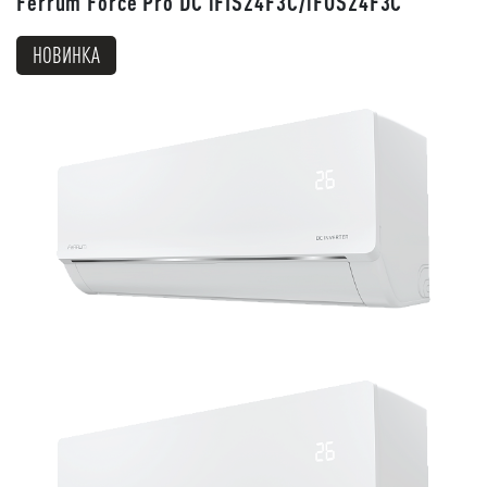
Ferrum Force Pro DC iFIS24F3C/iFOS24F3C
НОВИНКА