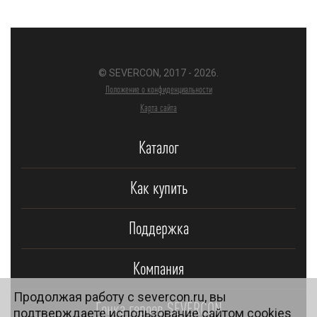
© SEVERCON, 2017 - 2026.
Положение о конфиденциальности
Карта сайта
Каталог
Как купить
Поддержка
Компания
Продолжая работу с severcon.ru, вы
Гонка героев SEVERCON
подтверждаете использование сайтом cookies