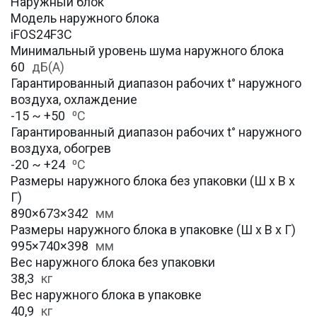
Наружный блок
Модель наружного блока
iFOS24F3C
Минимальный уровень шума наружного блока
60
дБ(А)
Гарантированный диапазон рабочих t° наружного
воздуха, охлаждение
-15 ~ +50
⁰С
Гарантированный диапазон рабочих t° наружного
воздуха, обогрев
-20 ~ +24
⁰С
Размеры наружного блока без упаковки (Ш х В х
Г)
890×673×342
мм
Размеры наружного блока в упаковке (Ш х В х Г)
995×740×398
мм
Вес наружного блока без упаковки
38,3
кг
Вес наружного блока в упаковке
40,9
кг