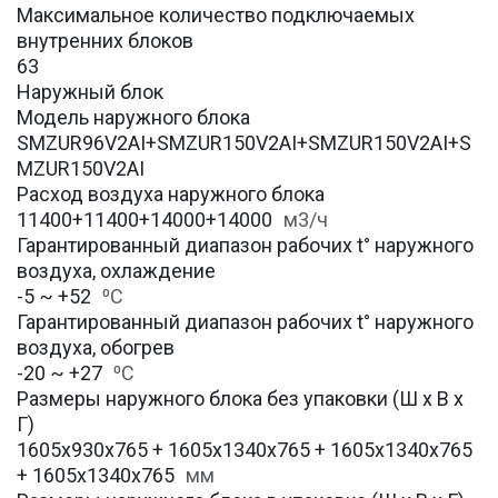
Максимальное количество подключаемых
внутренних блоков
63
Наружный блок
Модель наружного блока
SMZUR96V2AI+SMZUR150V2AI+SMZUR150V2AI+S
MZUR150V2AI
Расход воздуха наружного блока
11400+11400+14000+14000
м3/ч
Гарантированный диапазон рабочих t° наружного
воздуха, охлаждение
-5 ~ +52
⁰С
Гарантированный диапазон рабочих t° наружного
воздуха, обогрев
-20 ~ +27
⁰С
Размеры наружного блока без упаковки (Ш х В х
Г)
1605x930x765 + 1605x1340x765 + 1605x1340x765
+ 1605x1340x765
мм