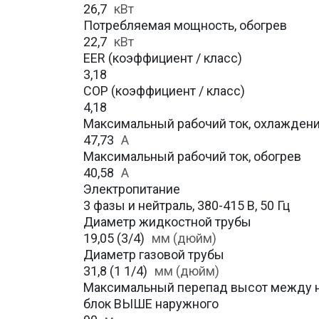
26,7
кВт
Потребляемая мощность, обогрев
22,7
кВт
EER (коэффициент / класс)
3,18
COP (коэффициент / класс)
4,18
Максимальный рабочий ток, охлажден
47,73
A
Максимальный рабочий ток, обогрев
40,58
А
Электропитание
3 фазы и нейтраль, 380-415 В, 50 Гц
Диаметр жидкостной трубы
19,05 (3/4)
мм (дюйм)
Диаметр газовой трубы
31,8 (1 1/4)
мм (дюйм)
Максимальный перепад высот между н
блок ВЫШЕ наружного