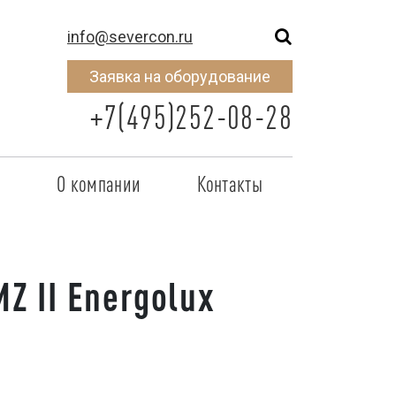
info@severcon.ru
Заявка на оборудование
+7(495)252-08-28
о
О компании
Контакты
тнером
SEVERCON
отрудничества
Объекты
Z II Energolux
неры
Новости
 сертификат
Карьера
исок