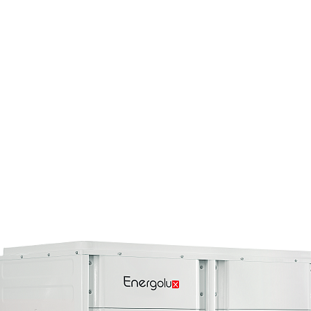
Страхование Energolux