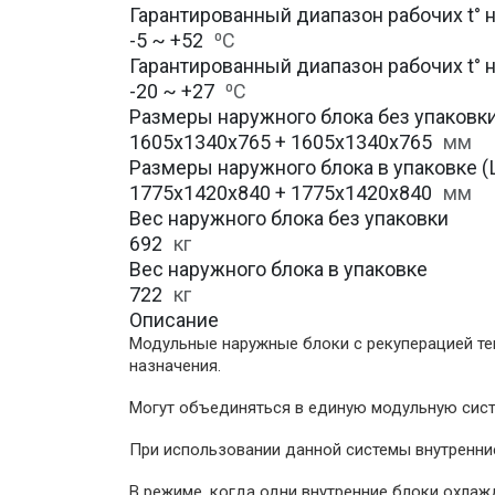
Гарантированный диапазон рабочих t° 
-5 ~ +52
⁰С
Гарантированный диапазон рабочих t° 
-20 ~ +27
⁰С
Размеры наружного блока без упаковки 
1605x1340x765 + 1605x1340x765
мм
Размеры наружного блока в упаковке (Ш
1775x1420x840 + 1775x1420x840
мм
Вес наружного блока без упаковки
692
кг
Вес наружного блока в упаковке
722
кг
Описание
Модульные наружные блоки с рекуперацией теп
назначения.
Могут объединяться в единую модульную сист
При использовании данной системы внутренние
В режиме, когда одни внутренние блоки охлаж