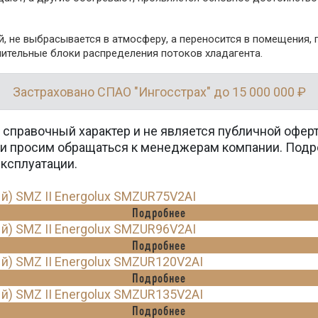
 не выбрасывается в атмосферу, а переносится в помещения, 
нительные блоки распределения потоков хладагента.
Застраховано СПАО "Ингосстрах" до 15 000 000 ₽
 справочный характер и не является публичной офер
вки просим обращаться к менеджерам компании. Подр
эксплуатации.
й) SMZ II Energolux SMZUR75V2AI
Подробнее
й) SMZ II Energolux SMZUR96V2AI
Подробнее
й) SMZ II Energolux SMZUR120V2AI
Подробнее
й) SMZ II Energolux SMZUR135V2AI
Подробнее