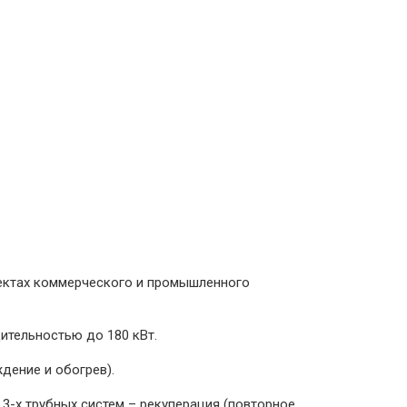
ъектах коммерческого и промышленного
ительностью до 180 кВт.
дение и обогрев).
3-х трубных систем – рекуперация (повторное