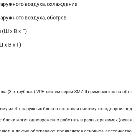
наружного воздуха, охлаждение
наружного воздуха, обогрев
(Ш х В х Г)
 х В х Г)
ла (3-х трубные) VRF-систем серии SMZ II применяются на об
ему из 4-х наружных блоков создавая систему холодопроизвод
 блоки могут одновременно работать в разных режимах (охлаж
дают, а другие обогревают, проявляется основное достоинство 