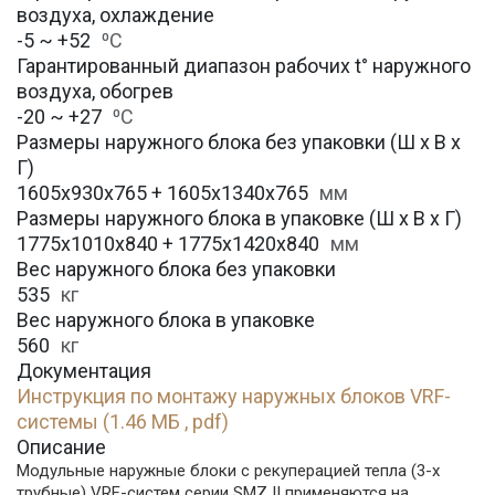
воздуха, охлаждение
-5 ~ +52
⁰С
Гарантированный диапазон рабочих t° наружного
воздуха, обогрев
-20 ~ +27
⁰С
Размеры наружного блока без упаковки (Ш х В х
Г)
1605x930x765 + 1605x1340x765
мм
Размеры наружного блока в упаковке (Ш х В х Г)
1775x1010x840 + 1775x1420x840
мм
Вес наружного блока без упаковки
535
кг
Вес наружного блока в упаковке
560
кг
Документация
Инструкция по монтажу наружных блоков VRF-
системы (1.46 МБ , pdf)
Описание
Модульные наружные блоки с рекуперацией тепла (3-х
трубные) VRF-систем серии SMZ II применяются на