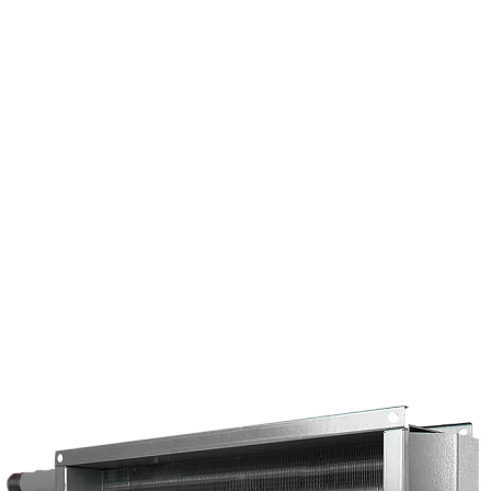
Страхование Energolux