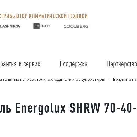
ТРИБЬЮТОР КЛИМАТИЧЕСКОЙ ТЕХНИКИ
арантия и сервис
Поддержка
Партнерств
Сервисные центры
Регистрация объекта
Стать пар
анальные нагреватели, охладители и рекуператоры
Водяные на
Условия предоставления гарантии
Обучение
Условия с
ль Energolux SHRW 70-40
Прайс-лист на услуги
Документация
Наши парт
Заказ запчастей
ПО для Energolux
Проверить
Маркетинговая поддержка
Черный сп