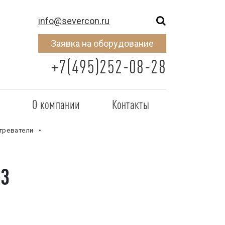
info@severcon.ru
Заявка на оборудование
+7(495)252-08-28
о
О компании
Контакты
тнером
SEVERCON
греватели
отрудничества
Объекты
-3
неры
Новости
 сертификат
Карьера
исок