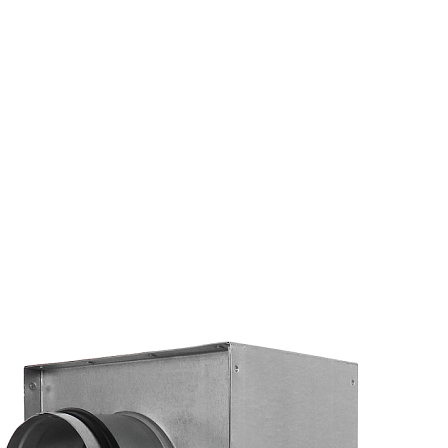
Страхование Energolux