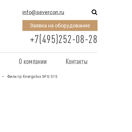
info@severcon.ru
Заявка на оборудование
+7(495)252-08-28
о
О компании
Контакты
тнером
SEVERCON
Фильтр Energolux SFG 315
отрудничества
Объекты
неры
Новости
 сертификат
Карьера
исок