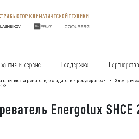
ТРИБЬЮТОР КЛИМАТИЧЕСКОЙ ТЕХНИКИ
арантия и сервис
Поддержка
Партнерств
Сервисные центры
Регистрация объекта
Стать пар
анальные нагреватели, охладители и рекуператоры
Электричес
,0/3
Условия предоставления гарантии
Обучение
Условия с
реватель Energolux SHCE 
Прайс-лист на услуги
Документация
Наши парт
Заказ запчастей
ПО для Energolux
Проверить
Маркетинговая поддержка
Черный сп