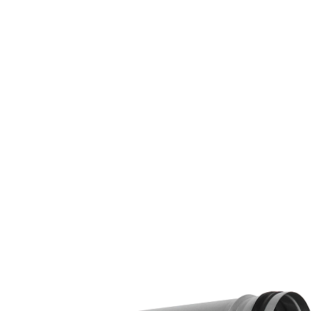
Страхование Energolux