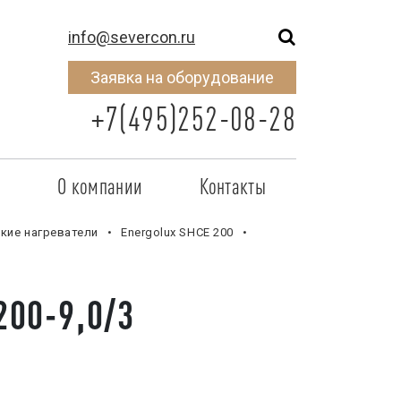
info@severcon.ru
Заявка на оборудование
+7(495)252-08-28
о
О компании
Контакты
тнером
SEVERCON
кие нагреватели
Energolux SHCE 200
отрудничества
Объекты
200-9,0/3
неры
Новости
 сертификат
Карьера
исок