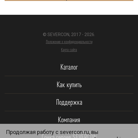
© SEVERCON, 2017 - 2026.
Положение о конфиденциальности
Карта сайта
Каталог
Как купить
Поддержка
Компания
Продолжая работу с severcon.ru, вы
Гонка героев SEVERCON