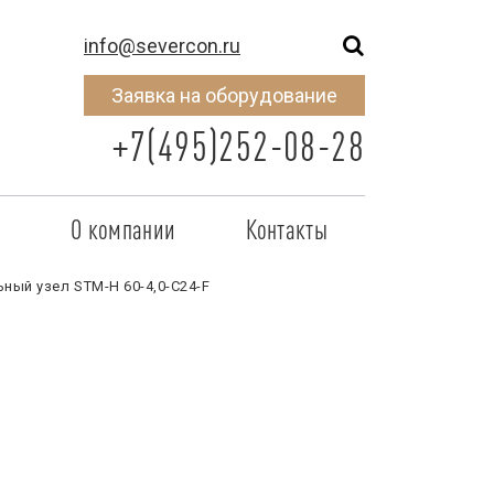
info@severcon.ru
Заявка на оборудование
+7(495)252-08-28
о
О компании
Контакты
тнером
SEVERCON
ный узел STM-H 60-4,0-C24-F
отрудничества
Объекты
неры
Новости
 сертификат
Карьера
исок