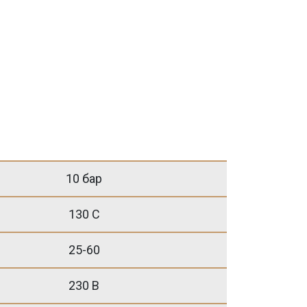
10 бар
130 С
25-60
230 B