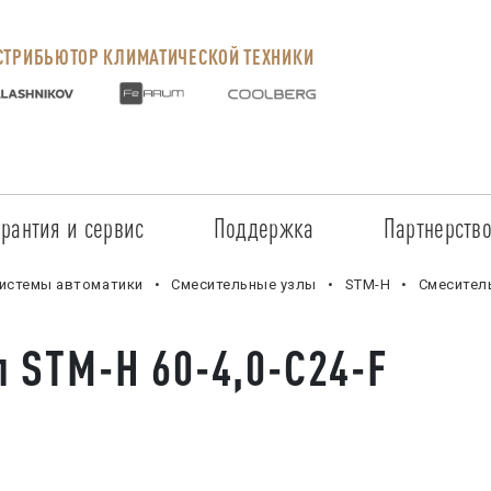
ТРИБЬЮТОР КЛИМАТИЧЕСКОЙ ТЕХНИКИ
арантия и сервис
Поддержка
Партнерств
Сервисные центры
Регистрация объекта
Стать пар
истемы автоматики
Смесительные узлы
STM-H
Смеситель
Условия предоставления гарантии
Обучение
Условия с
 STM-H 60-4,0-C24-F
Прайс-лист на услуги
Документация
Наши парт
Заказ запчастей
ПО для Energolux
Проверить
Маркетинговая поддержка
Черный сп