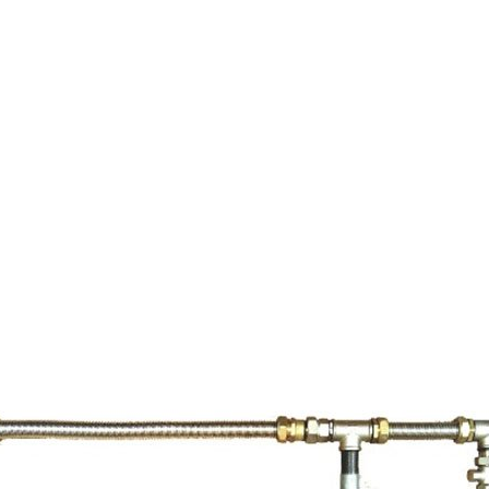
Страхование Energolux