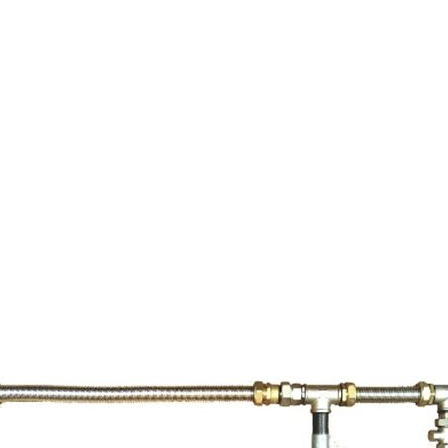
Страхование Energolux