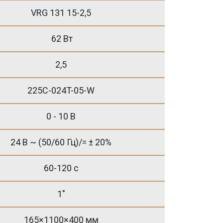
VRG 131 15-2,5
62 Вт
2,5
225C-024T-05-W
0 - 10 B
24 В ~ (50/60 Гц)/= ± 20%
60-120 с
1"
165×1100×400 мм