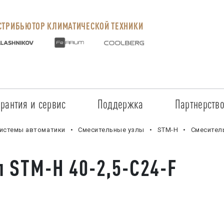
ТРИБЬЮТОР КЛИМАТИЧЕСКОЙ ТЕХНИКИ
арантия и сервис
Поддержка
Партнерств
Сервисные центры
Регистрация объекта
Стать пар
истемы автоматики
Смесительные узлы
STM-H
Смеситель
Условия предоставления гарантии
Обучение
Условия с
 STM-H 40-2,5-C24-F
Прайс-лист на услуги
Документация
Наши парт
Заказ запчастей
ПО для Energolux
Проверить
Маркетинговая поддержка
Черный сп