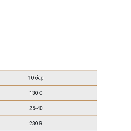
10 бар
130 С
25-40
230 B