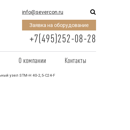
info@severcon.ru
Заявка на оборудование
+7(495)252-08-28
о
О компании
Контакты
тнером
SEVERCON
ный узел STM-H 40-2,5-C24-F
отрудничества
Объекты
неры
Новости
 сертификат
Карьера
исок