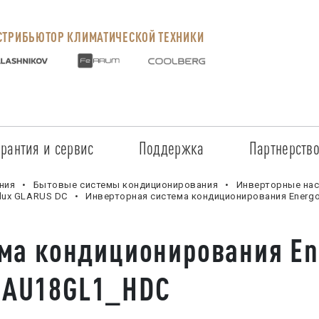
ТРИБЬЮТОР КЛИМАТИЧЕСКОЙ ТЕХНИКИ
арантия и сервис
Поддержка
Партнерств
Сервисные центры
Регистрация объекта
Стать пар
ния
Бытовые системы кондиционирования
Инверторные нас
lux GLARUS DC
Инверторная система кондиционирования Ener
Условия предоставления гарантии
Обучение
Условия с
ма кондиционирования En
Прайс-лист на услуги
Документация
Наши парт
SAU18GL1_HDC
Заказ запчастей
ПО для Energolux
Проверить
Маркетинговая поддержка
Черный сп