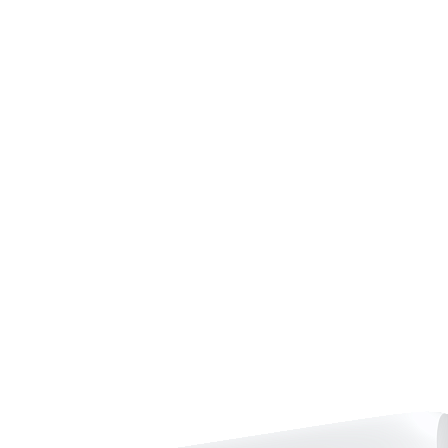
Страхование Energolux