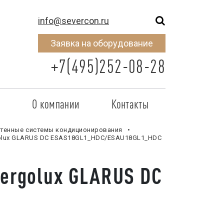
info@severcon.ru
Заявка на оборудование
+7(495)252-08-28
о
О компании
Контакты
тнером
SEVERCON
тенные системы кондиционирования
golux GLARUS DC ESAS18GL1_HDC/ESAU18GL1_HDC
отрудничества
Объекты
ergolux GLARUS DC
неры
Новости
 сертификат
Карьера
исок