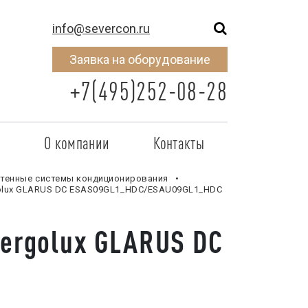
info@severcon.ru
Заявка на оборудование
+7(495)252-08-28
о
О компании
Контакты
тнером
SEVERCON
тенные системы кондиционирования
golux GLARUS DC ESAS09GL1_HDC/ESAU09GL1_HDC
отрудничества
Объекты
ergolux GLARUS DC
неры
Новости
 сертификат
Карьера
исок