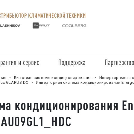
ТРИБЬЮТОР КЛИМАТИЧЕСКОЙ ТЕХНИКИ
арантия и сервис
Поддержка
Партнерств
Сервисные центры
Регистрация объекта
Стать пар
ния
Бытовые системы кондиционирования
Инверторные нас
lux GLARUS DC
Инверторная система кондиционирования Ener
Условия предоставления гарантии
Обучение
Условия с
ма кондиционирования En
Прайс-лист на услуги
Документация
Наши парт
SAU09GL1_HDC
Заказ запчастей
ПО для Energolux
Проверить
Маркетинговая поддержка
Черный сп