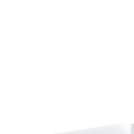
Страхование Energolux