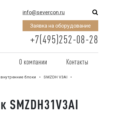
info@severcon.ru
Заявка на оборудование
+7(495)252-08-28
о
О компании
Контакты
тнером
SEVERCON
внутренние блоки
SMZDH V3AI
отрудничества
Объекты
ок SMZDH31V3AI
неры
Новости
 сертификат
Карьера
исок