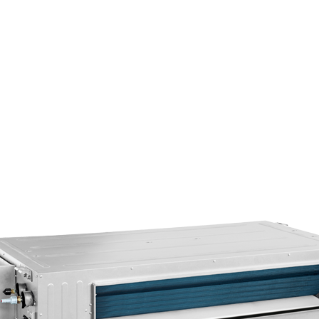
Страхование Energolux