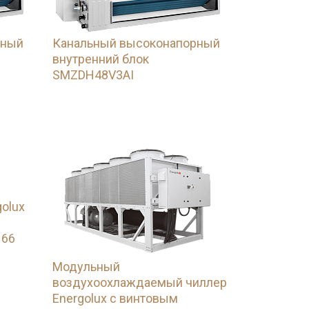
рный
Канальный высоконапорный
внутренний блок
SMZDH48V3AI
olux
 66
Модульный
воздухоохлаждаемый чиллер
Energolux с винтовым