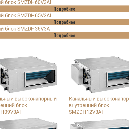
ий блок SMZDH60V3AI
Подробнее
ий блок SMZDH65V3AI
Подробнее
ий блок SMZDH36V3A
Подробнее
льный высоконапорный
Канальный высоконапо
ренний блок
внутренний блок
H09V3AI
SMZDH12V3AI