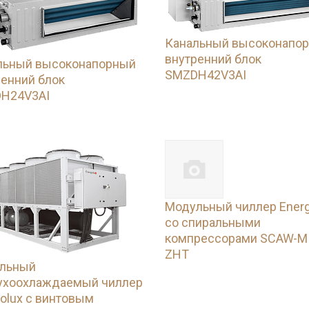
Канальный высоконапо
внутренний блок
льный высоконапорный
SMZDH42V3AI
ренний блок
H24V3AI
Модульный чиллер Energ
со спиральными
компрессорами SCAW-M
ZHT
льный
ухоохлаждаемый чиллер
olux с винтовым