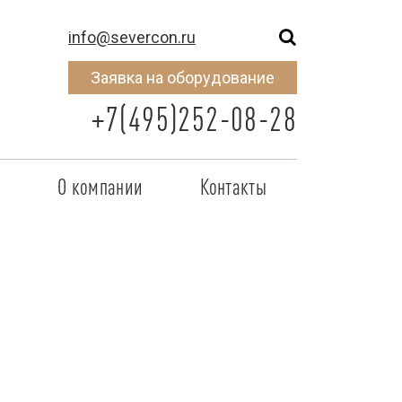
info@severcon.ru
Заявка на оборудование
+7(495)252-08-28
о
О компании
Контакты
тнером
SEVERCON
отрудничества
Объекты
неры
Новости
 сертификат
Карьера
исок