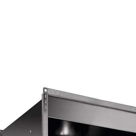
Страхование Energolux