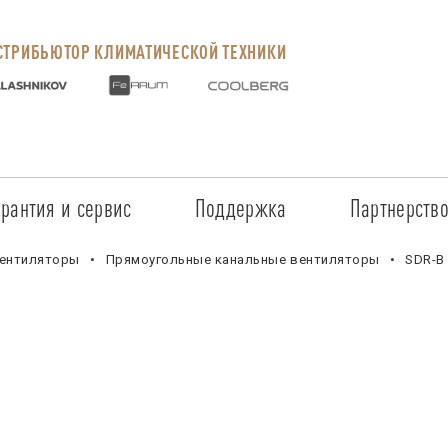
ТРИБЬЮТОР КЛИМАТИЧЕСКОЙ ТЕХНИКИ
арантия и сервис
Поддержка
Партнерств
Сервисные центры
Регистрация объекта
Стать пар
ентиляторы
Прямоугольные канальные вентиляторы
SDR-B
Условия предоставления гарантии
Обучение
Условия с
Прайс-лист на услуги
Документация
Наши парт
Заказ запчастей
ПО для Energolux
Проверить
Маркетинговая поддержка
Черный сп