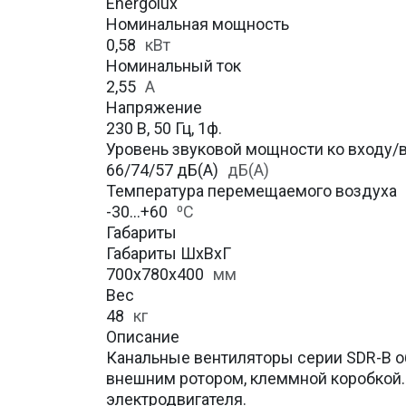
Energolux
Номинальная мощность
0,58
кВт
Номинальный ток
2,55
А
Напряжение
230 В, 50 Гц, 1ф.
Уровень звуковой мощности ко входу
66/74/57 дБ(А)
дБ(А)
Температура перемещаемого воздуха
-30…+60
⁰С
Габариты
Габариты ШхВхГ
700x780x400
мм
Вес
48
кг
Описание
Канальные вентиляторы серии SDR-B о
внешним ротором, клеммной коробкой.
электродвигателя.