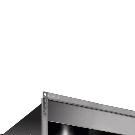
Страхование Energolux