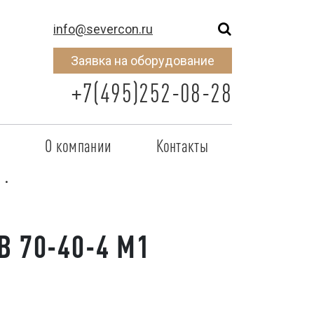
info@severcon.ru
Заявка на оборудование
+7(495)252-08-28
о
О компании
Контакты
тнером
SEVERCON
отрудничества
Объекты
B 70-40-4 M1
неры
Новости
 сертификат
Карьера
исок