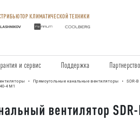
ТРИБЬЮТОР КЛИМАТИЧЕСКОЙ ТЕХНИКИ
арантия и сервис
Поддержка
Партнерств
Сервисные центры
Регистрация объекта
Стать пар
ентиляторы
Прямоугольные канальные вентиляторы
SDR-B
40-4 M1
Условия предоставления гарантии
Обучение
Условия с
нальный вентилятор SDR-
Прайс-лист на услуги
Документация
Наши парт
Заказ запчастей
ПО для Energolux
Проверить
Маркетинговая поддержка
Черный сп