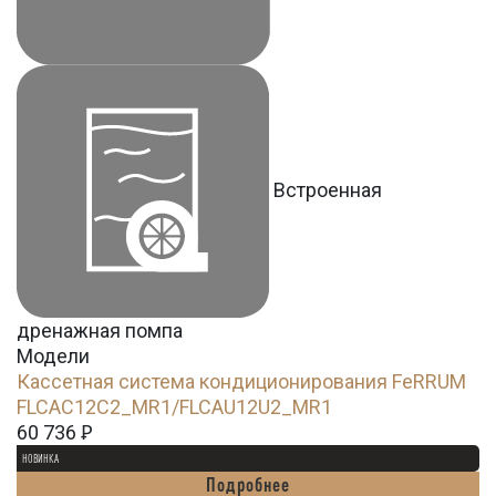
Встроенная
дренажная помпа
Модели
Кассетная система кондиционирования FeRRUM
FLCAC12C2_MR1/FLCAU12U2_MR1
60 736
Ꝑ
НОВИНКА
Подробнее