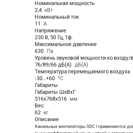
Номинальная мощность
2,4
кВт
Номинальный ток
11
А
Напряжение
230 В, 50 Гц, 1ф.
Максимальное давление
630
Па
Уровень звуковой мощности ко входу
76/89/66 дБ(А)
дБ(А)
Температура перемещаемого воздуха
-30…+60
⁰С
Габариты
Габариты ШхВхГ
516x768x516
мм
Вес
62
кг
Описание
Канальные вентиляторы SDC I применяются дл