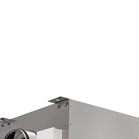
Страхование Energolux