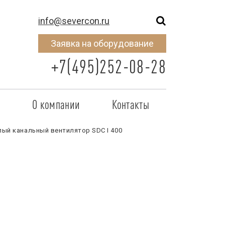
info@severcon.ru
Заявка на оборудование
+7(495)252-08-28
о
О компании
Контакты
тнером
SEVERCON
лый канальный вентилятор SDC I 400
отрудничества
Объекты
неры
Новости
 сертификат
Карьера
исок