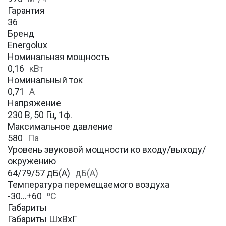
Гарантия
36
Бренд
Energolux
Номинальная мощность
0,16
кВт
Номинальный ток
0,71
А
Напряжение
230 В, 50 Гц, 1ф.
Максимальное давление
580
Па
Уровень звуковой мощности ко входу/выходу/
окружению
64/79/57 дБ(А)
дБ(А)
Температура перемещаемого воздуха
-30…+60
⁰С
Габариты
Габариты ШхВхГ