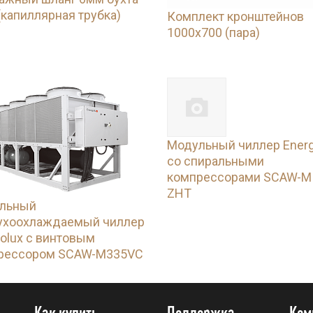
(капиллярная трубка)
Комплект кронштейнов
1000х700 (пара)
Модульный чиллер Energ
со спиральными
компрессорами SCAW-M
ZHT
льный
ухоохлаждаемый чиллер
olux с винтовым
рессором SCAW-M335VC
Как купить
Поддержка
Ком