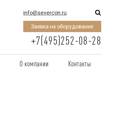
info@severcon.ru
Заявка на оборудование
+7(495)252-08-28
о
О компании
Контакты
тнером
SEVERCON
отрудничества
Объекты
неры
Новости
 сертификат
Карьера
исок