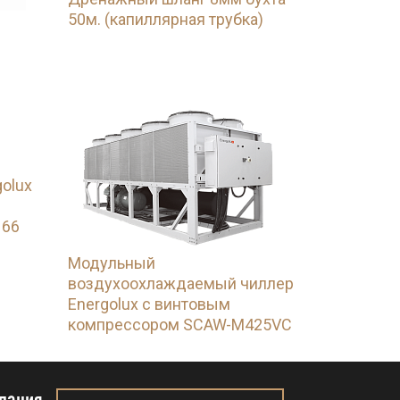
50м. (капиллярная трубка)
olux
 66
Модульный
воздухоохлаждаемый чиллер
Energolux с винтовым
компрессором SCAW-M425VC
пания