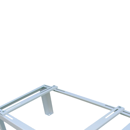
Страхование Energolux