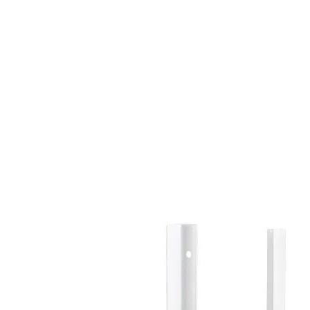
Страхование Energolux