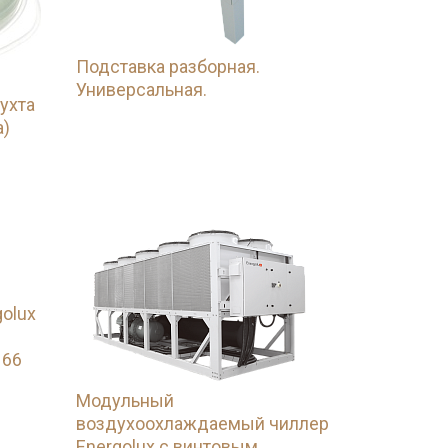
Подставка разборная.
Универсальная.
ухта
а)
olux
 66
Модульный
воздухоохлаждаемый чиллер
Energolux с винтовым