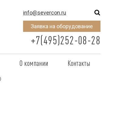
info@severcon.ru
Заявка на оборудование
+7(495)252-08-28
о
О компании
Контакты
тнером
SEVERCON
)
отрудничества
Объекты
неры
Новости
 сертификат
Карьера
исок