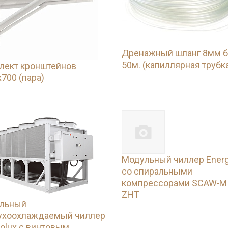
Дренажный шланг 8мм б
50м. (капиллярная трубк
лект кронштейнов
700 (пара)
Модульный чиллер Energ
со спиральными
компрессорами SCAW-M
ZHT
льный
ухоохлаждаемый чиллер
olux с винтовым