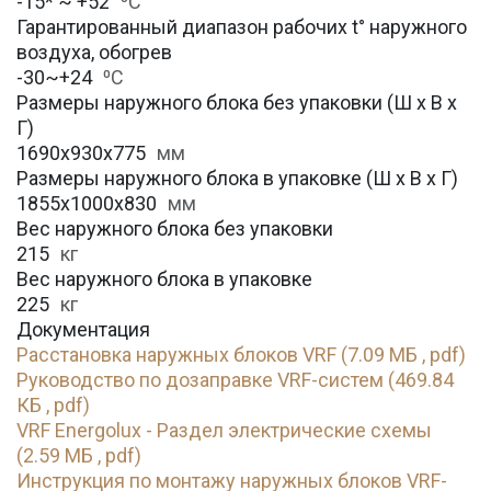
-15* ~ +52
⁰С
Гарантированный диапазон рабочих t° наружного
воздуха, обогрев
-30~+24
⁰С
Размеры наружного блока без упаковки (Ш х В х
Г)
1690x930x775
мм
Размеры наружного блока в упаковке (Ш х В х Г)
1855x1000x830
мм
Вес наружного блока без упаковки
215
кг
Вес наружного блока в упаковке
225
кг
Документация
Расстановка наружных блоков VRF (7.09 МБ , pdf)
Руководство по дозаправке VRF-систем (469.84
КБ , pdf)
VRF Energolux - Раздел электрические схемы
(2.59 МБ , pdf)
Инструкция по монтажу наружных блоков VRF-