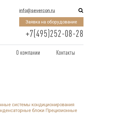
info@severcon.ru
Заявка на оборудование
+7(495)252-08-28
о
О компании
Контакты
тнером
SEVERCON
отрудничества
Объекты
неры
Новости
 сертификат
Карьера
ные системы кондиционирования
исок
нденсаторные блоки
Прецизионные