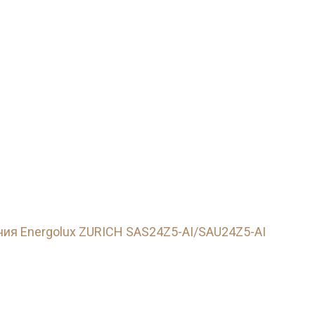
Страхование Energolux
ия Energolux ZURICH SAS24Z5-AI/SAU24Z5-AI