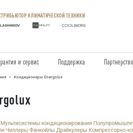
ТРИБЬЮТОР КЛИМАТИЧЕСКОЙ ТЕХНИКИ
арантия и сервис
Поддержка
Партнерств
Сервисные центры
Регистрация объекта
Стать пар
ния
Кондиционеры Energolux
Условия предоставления гарантии
Обучение
Условия с
rgolux
Прайс-лист на услуги
Документация
Наши парт
Заказ запчастей
ПО для Energolux
Проверить
Мультисистемы кондиционирования
Полупромышлен
Маркетинговая поддержка
Черный сп
ли
Чиллеры
Фанкойлы
Драйкулеры
Компрессорно-ко