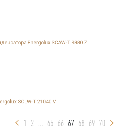
денсатора Energolux SCAW-T 3880 Z
rgolux SCLW-T 21040 V
1
2
...
65
66
67
68
69
70