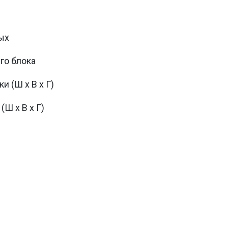
ых
го блока
и (Ш х В х Г)
Ш х В х Г)