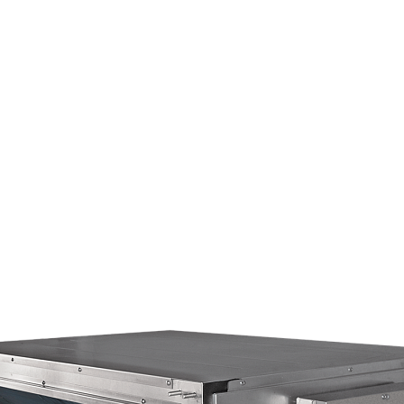
Страхование Energolux