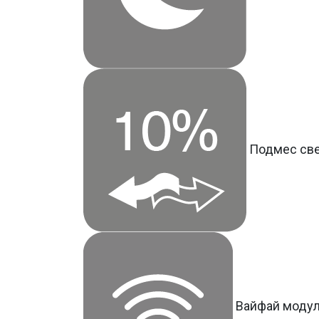
Подмес све
Вайфай модул