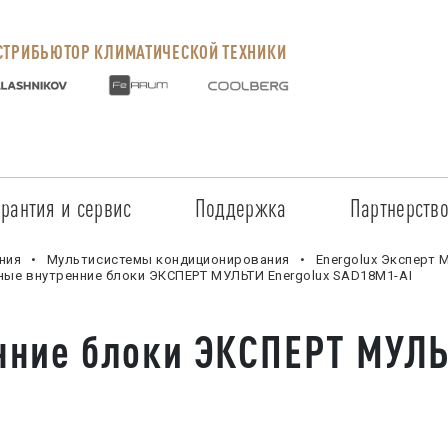
ТРИБЬЮТОР КЛИМАТИЧЕСКОЙ ТЕХНИКИ
арантия и сервис
Поддержка
Партнерств
Сервисные центры
Регистрация объекта
Стать пар
ния
Мультисистемы кондиционирования
Energolux Эксперт М
ные внутренние блоки ЭКСПЕРТ МУЛЬТИ Energolux SAD18M1-AI
Условия предоставления гарантии
Обучение
Условия с
нние блоки ЭКСПЕРТ МУЛЬ
Прайс-лист на услуги
Документация
Наши парт
Заказ запчастей
ПО для Energolux
Проверить
Маркетинговая поддержка
Черный сп