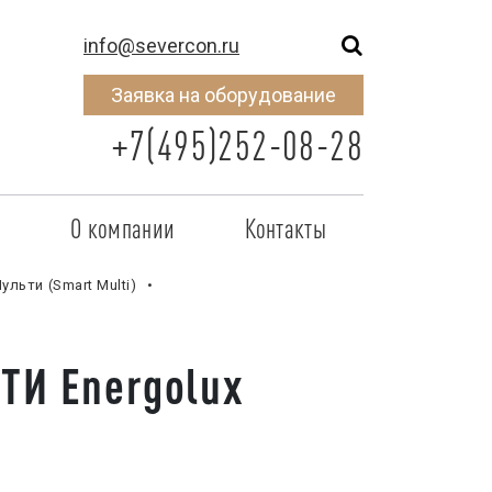
info@severcon.ru
Заявка на оборудование
+7(495)252-08-28
о
О компании
Контакты
тнером
SEVERCON
ульти (Smart Multi)
отрудничества
Объекты
ТИ Energolux
неры
Новости
 сертификат
Карьера
исок