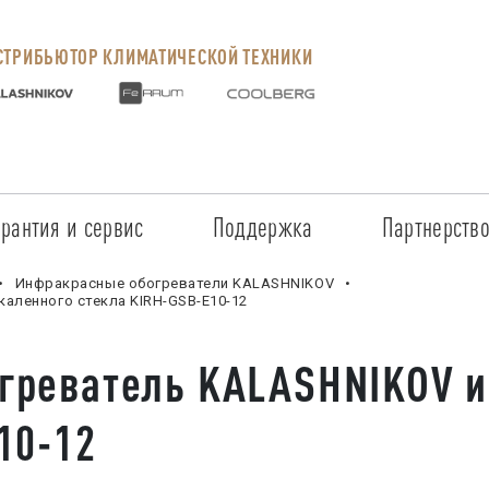
ТРИБЬЮТОР КЛИМАТИЧЕСКОЙ ТЕХНИКИ
арантия и сервис
Поддержка
Партнерств
Сервисные центры
Регистрация объекта
Стать пар
Инфракрасные обогреватели KALASHNIKOV
аленного стекла KIRH-GSB-E10-12
Условия предоставления гарантии
Обучение
Условия с
греватель KALASHNIKOV и
Прайс-лист на услуги
Документация
Наши парт
10-12
Заказ запчастей
ПО для Energolux
Проверить
Маркетинговая поддержка
Черный сп