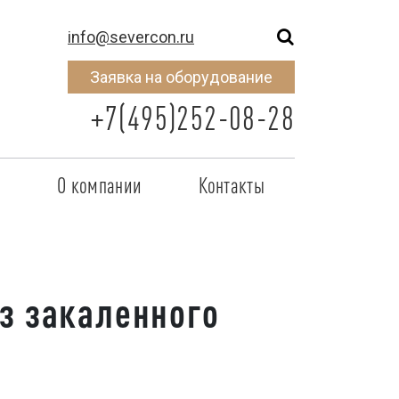
info@severcon.ru
Заявка на оборудование
+7(495)252-08-28
о
О компании
Контакты
тнером
SEVERCON
отрудничества
Объекты
з закаленного
неры
Новости
 сертификат
Карьера
исок