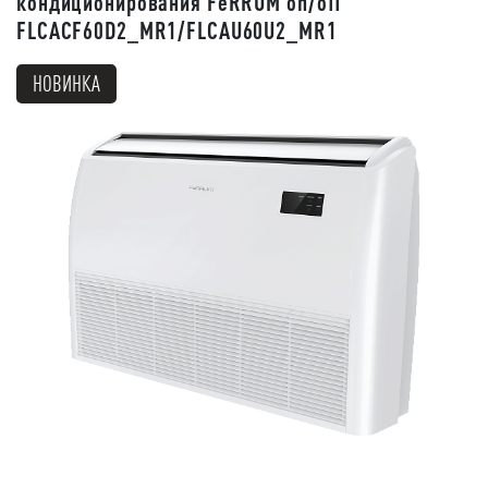
кондиционирования FeRRUM on/off
FLCACF60D2_MR1/FLCAU60U2_MR1
НОВИНКА