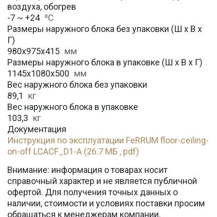
воздуха, обогрев
-7 ~ +24
⁰С
Размеры наружного блока без упаковки (Ш х В х
Г)
980x975x415
мм
Размеры наружного блока в упаковке (Ш х В х Г)
1145x1080x500
мм
Вес наружного блока без упаковки
89,1
кг
Вес наружного блока в упаковке
103,3
кг
Документация
Инструкция по эксплуатации FeRRUM floor-ceiling-
on-off LCACF_D1-A (26.7 МБ , pdf)
Внимание: информация о товарах носит
справочный характер и не является публичной
офертой. Для получения точных данных о
наличии, стоимости и условиях поставки просим
обращаться к менеджерам компании.