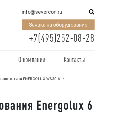
info@severcon.ru
Заявка на оборудование
+7(495)252-08-28
о
О компании
Контакты
тнером
SEVERCON
очного типа ENERGOLUX WS30 6
отрудничества
Объекты
неры
Новости
вания Energolux 6
 сертификат
Карьера
исок