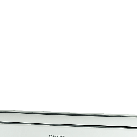
Страхование Energolux