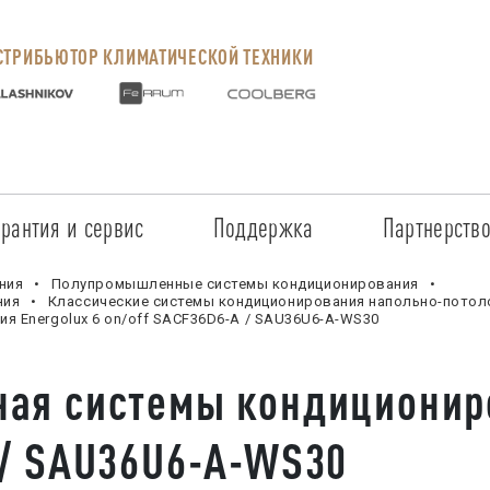
ТРИБЬЮТОР КЛИМАТИЧЕСКОЙ ТЕХНИКИ
арантия и сервис
Поддержка
Партнерств
Сервисные центры
Регистрация объекта
Стать пар
ния
Полупромышленные системы кондиционирования
ния
Классические системы кондиционирования напольно-потол
я Energolux 6 on/off SAСF36D6-A / SAU36U6-A-WS30
Условия предоставления гарантии
Обучение
Условия с
Прайс-лист на услуги
Документация
Наши парт
ая системы кондициониро
Заказ запчастей
ПО для Energolux
Проверить
 / SAU36U6-A-WS30
Маркетинговая поддержка
Черный сп