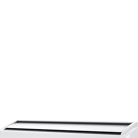
Страхование Energolux