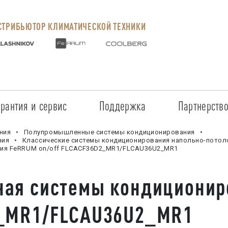
ТРИБЬЮТОР КЛИМАТИЧЕСКОЙ ТЕХНИКИ
арантия и сервис
Поддержка
Партнерств
Сервисные центры
Регистрация объекта
Стать пар
ния
Полупромышленные системы кондиционирования
ния
Классические системы кондиционирования напольно-потол
ния FeRRUM on/off FLCACF36D2_MR1/FLCAU36U2_MR1
Условия предоставления гарантии
Обучение
Условия с
Прайс-лист на услуги
Документация
Наши парт
ная системы кондициони
Заказ запчастей
ПО для Energolux
Проверить
2_MR1/FLCAU36U2_MR1
Маркетинговая поддержка
Черный сп