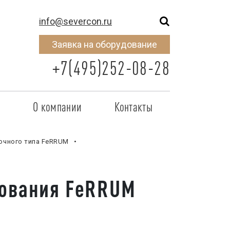
info@severcon.ru
Заявка на оборудование
+7(495)252-08-28
о
О компании
Контакты
тнером
SEVERCON
очного типа FeRRUM
отрудничества
Объекты
неры
Новости
рования FeRRUM
 сертификат
Карьера
исок