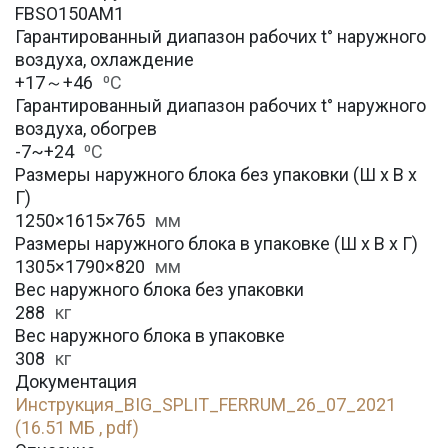
FBSO150AM1
Гарантированный диапазон рабочих t° наружного
воздуха, охлаждение
+17～+46
⁰С
Гарантированный диапазон рабочих t° наружного
воздуха, обогрев
-7~+24
⁰С
Размеры наружного блока без упаковки (Ш х В х
Г)
1250×1615×765
мм
Размеры наружного блока в упаковке (Ш х В х Г)
1305×1790×820
мм
Вес наружного блока без упаковки
288
кг
Вес наружного блока в упаковке
308
кг
Документация
Инструкция_BIG_SPLIT_FERRUM_26_07_2021
(16.51 МБ , pdf)