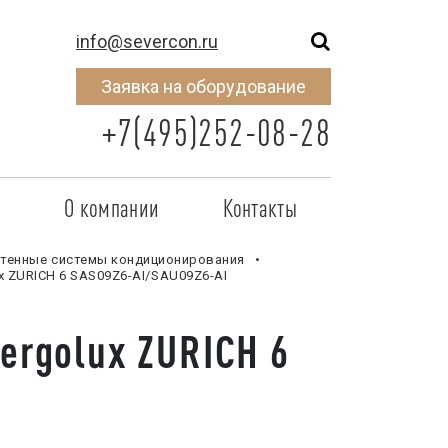
info@severcon.ru
Заявка на оборудование
+7(495)252-08-28
о
О компании
Контакты
тнером
SEVERCON
тенные системы кондиционирования
x ZURICH 6 SAS09Z6-AI/SAU09Z6-AI
отрудничества
Объекты
ergolux ZURICH 6
неры
Новости
 сертификат
Карьера
исок