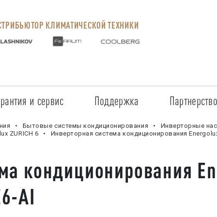
ТРИБЬЮТОР КЛИМАТИЧЕСКОЙ ТЕХНИКИ
арантия и сервис
Поддержка
Партнерств
Сервисные центры
Регистрация объекта
Стать пар
ния
Бытовые системы кондиционирования
Инверторные нас
ux ZURICH 6
Инверторная система кондиционирования Energolu
Условия предоставления гарантии
Обучение
Условия с
ма кондиционирования En
Прайс-лист на услуги
Документация
Наши парт
6-AI
Заказ запчастей
ПО для Energolux
Проверить
Маркетинговая поддержка
Черный сп