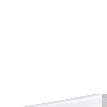
Страхование Energolux