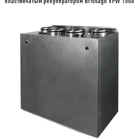
пластинчатым рекуператором Brissago VPW 1500