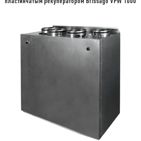
пластинчатым рекуператором Brissago VPW 1000