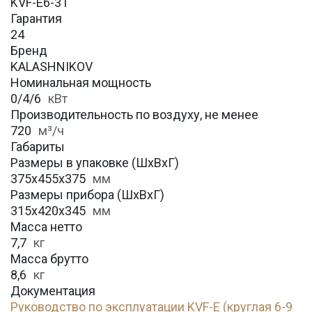
KVF-E6-31
Гарантия
24
Бренд
KALASHNIKOV
Номинальная мощность
0/4/6
кВт
Производительность по воздуху, не менее
720
м³/ч
Габариты
Размеры в упаковке (ШхВхГ)
375х455х375
мм
Размеры прибора (ШхВхГ)
315x420x345
мм
Масса нетто
7,7
кг
Масса брутто
8,6
кг
Документация
Руководство по эксплуатации KVF-E (круглая 6-9