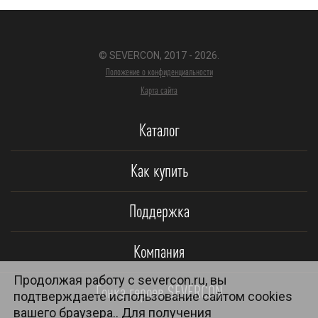
© SEVERCON, 2017 - 2026.
Положение о конфиденциальности
Карта сайта
Каталог
Как купить
Поддержка
Компания
Продолжая работу с severcon.ru, вы
Гонка героев SEVERCON
подтверждаете использование сайтом cookies
вашего браузера.. Для получения