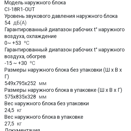
Модель наружного блока
CI-18R1-OUT
Уровень звукового давления наружного блока
54
дБ(А)
Гарантированный диапазон рабочих t° наружного
воздуха, охлаждение
0~ +53
⁰С
Гарантированный диапазон рабочих t° наружного
воздуха, обогрев
-15 ~ +30
⁰С
Размеры наружного блока без упаковки (Ш х В х
Г)
549х795х252
мм
Размеры наружного блока в упаковке (Ш х В х Г)
575х835х328
мм
Вес наружного блока без упаковки
24,5
кг
Вес наружного блока в упаковке
27,5
кг
Документация