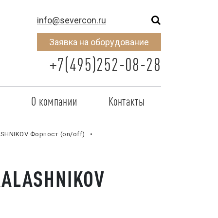
info@severcon.ru
Заявка на оборудование
+7(495)252-08-28
о
О компании
Контакты
тнером
SEVERCON
SHNIKOV Форпост (on/off)
отрудничества
Объекты
неры
Новости
KALASHNIKOV
 сертификат
Карьера
исок