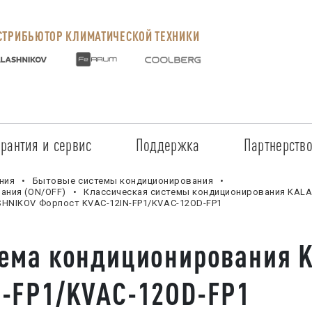
ТРИБЬЮТОР КЛИМАТИЧЕСКОЙ ТЕХНИКИ
арантия и сервис
Поддержка
Партнерств
Сервисные центры
Регистрация объекта
Стать пар
ния
Бытовые системы кондиционирования
ания (ON/OFF)
Классическая системы кондиционирования KALA
SHNIKOV Форпост KVAC-12IN-FP1/KVAC-12OD-FP1
Условия предоставления гарантии
Обучение
Условия с
Прайс-лист на услуги
Документация
Наши парт
тема кондиционирования 
Заказ запчастей
ПО для Energolux
Проверить
N-FP1/KVAC-12OD-FP1
Маркетинговая поддержка
Черный сп