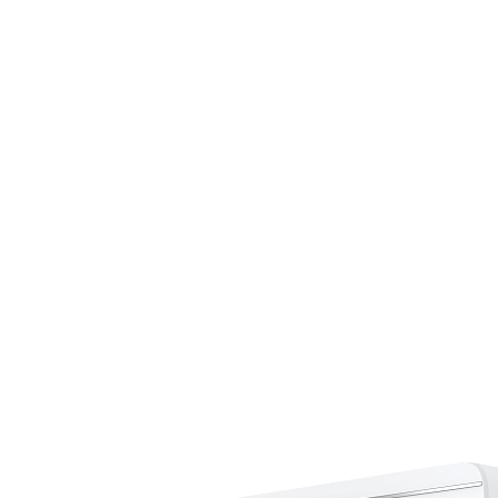
Страхование Energolux