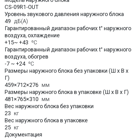
CS-09R1-OUT
Уровень звукового давления наружного блока
49
дБ(А)
Гарантированный диапазон рабочих t° наружного
воздуха, охлаждение
+15~ +43
⁰С
Гарантированный диапазон рабочих t° наружного
воздуха, обогрев
-7 ~ +24
⁰С
Размеры наружного блока без упаковки (Ш х В х
Г)
459×712×276
мм
Размеры наружного блока в упаковке (Ш х В х Г)
481×765×310
мм
Вес наружного блока без упаковки
23
кг
Вес наружного блока в упаковке
25
кг
Документация