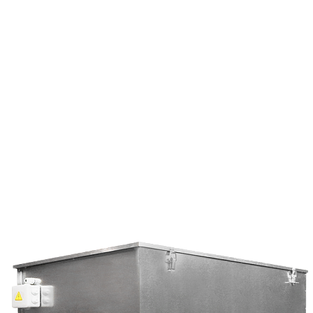
Страхование Energolux