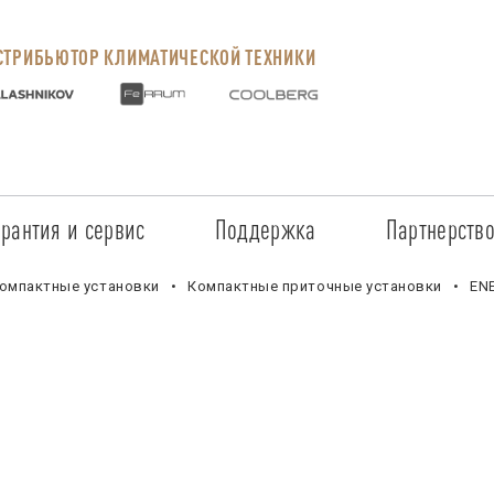
ТРИБЬЮТОР КЛИМАТИЧЕСКОЙ ТЕХНИКИ
арантия и сервис
Поддержка
Партнерств
Сервисные центры
Регистрация объекта
Стать пар
омпактные установки
Компактные приточные установки
EN
Условия предоставления гарантии
Обучение
Условия с
Прайс-лист на услуги
Документация
Наши парт
Заказ запчастей
ПО для Energolux
Проверить
Маркетинговая поддержка
Черный сп