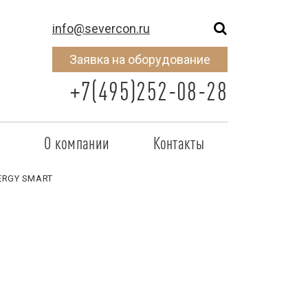
info@severcon.ru
Заявка на оборудование
+7(495)252-08-28
о
О компании
Контакты
тнером
SEVERCON
ERGY SMART
отрудничества
Объекты
неры
Новости
 сертификат
Карьера
исок