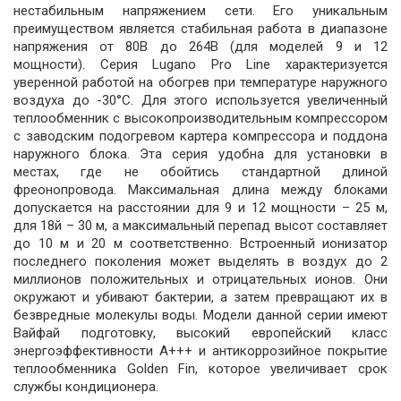
нестабильным напряжением сети. Его уникальным
преимуществом является стабильная работа в диапазоне
напряжения от 80В до 264В (для моделей 9 и 12
мощности). Серия Lugano Pro Line характеризуется
уверенной работой на обогрев при температуре наружного
воздуха до -30°C. Для этого используется увеличенный
теплообменник с высокопроизводительным компрессором
с заводским подогревом картера компрессора и поддона
наружного блока. Эта серия удобна для установки в
местах, где не обойтись стандартной длиной
фреонопровода. Максимальная длина между блоками
допускается на расстоянии для 9 и 12 мощности – 25 м,
для 18й – 30 м, а максимальный перепад высот составляет
до 10 м и 20 м соответственно. Встроенный ионизатор
последнего поколения может выделять в воздух до 2
миллионов положительных и отрицательных ионов. Они
окружают и убивают бактерии, а затем превращают их в
безвредные молекулы воды. Модели данной серии имеют
Вайфай подготовку, высокий европейский класс
энергоэффективности А+++ и антикоррозийное покрытие
теплообменника Golden Fin, которое увеличивает срок
службы кондиционера.