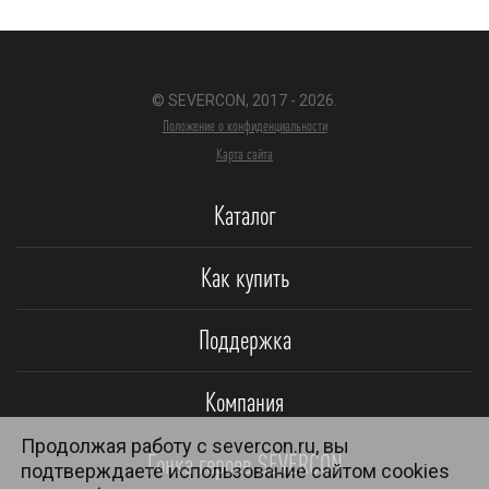
© SEVERCON, 2017 - 2026.
Положение о конфиденциальности
Карта сайта
Каталог
Как купить
Поддержка
Компания
Продолжая работу с severcon.ru, вы
Гонка героев SEVERCON
подтверждаете использование сайтом cookies