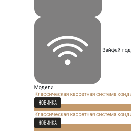
Вайфай под
Модели
Классическая кассетная система кон
63 232
Ꝑ
НОВИНКА
Классическая кассетная система кон
67 080
Ꝑ
НОВИНКА