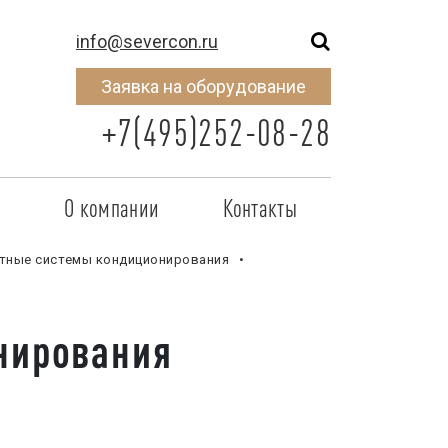
info@severcon.ru
Заявка на оборудование
+7(495)252-08-28
о
О компании
Контакты
тнером
SEVERCON
тные системы кондиционирования
отрудничества
Объекты
нирования
неры
Новости
 сертификат
Карьера
исок