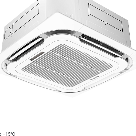
о –15°C