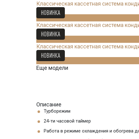
Классическая кассетная система кон
88 816
Ꝑ
НОВИНКА
Классическая кассетная система кон
119 288
Ꝑ
НОВИНКА
Классическая кассетная система кон
144 664
Ꝑ
НОВИНКА
Еще модели
Описание
Турборежим
24-ти часовой таймер
Работа в режиме охлаждения и обогрева д