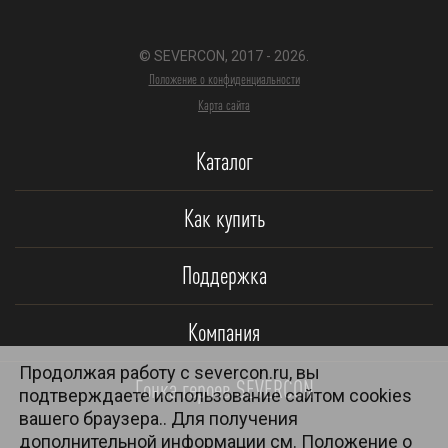
© SEVERCON, 2017 - 2026.
Положение о конфиденциальности
Карта сайта
Каталог
Как купить
Поддержка
Компания
Продолжая работу с severcon.ru, вы
Гонка героев SEVERCON
подтверждаете использование сайтом cookies
вашего браузера.. Для получения
дополнительной информации см.
Положение о