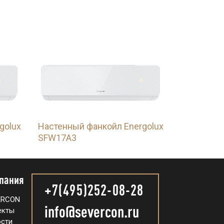
golux
Настенный фанкойл Energolux
SFW17A3
пания
+7(495)252-08-28
ERCON
info@severcon.ru
екты
сти