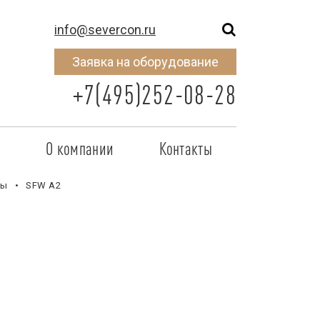
info@severcon.ru
Заявка на оборудование
+7(495)252-08-28
о
О компании
Контакты
тнером
SEVERCON
лы
SFW А2
отрудничества
Объекты
неры
Новости
 сертификат
Карьера
исок