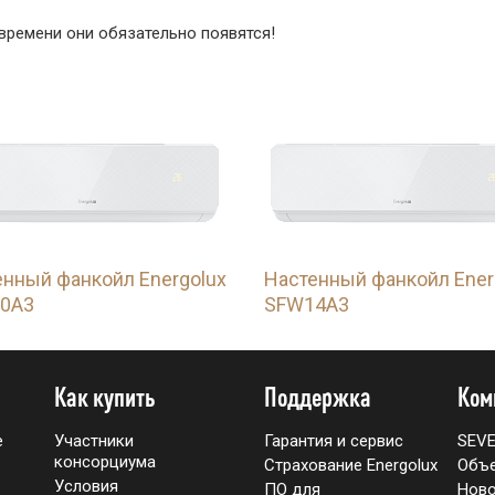
 времени они обязательно появятся!
енный фанкойл Energolux
Настенный фанкойл Ener
0A3
SFW14A3
Как купить
Поддержка
Ком
е
Участники
Гарантия и сервис
SEV
консорциума
Страхование Energolux
Объ
Условия
ПО для
Ново