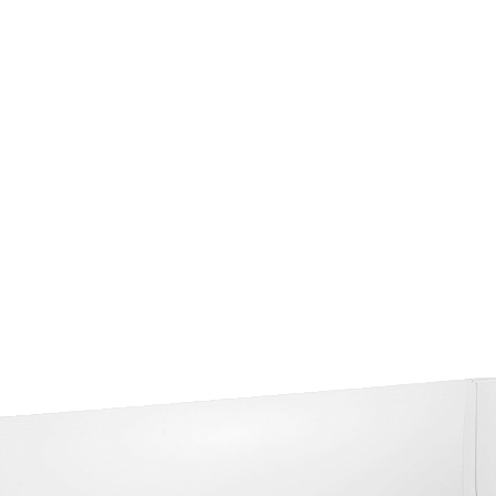
Страхование Energolux