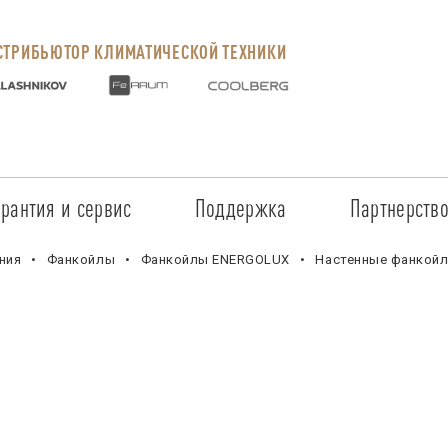
ТРИБЬЮТОР КЛИМАТИЧЕСКОЙ ТЕХНИКИ
арантия и сервис
Поддержка
Партнерств
Сервисные центры
Регистрация объекта
Стать пар
ния
Фанкойлы
Фанкойлы ENERGOLUX
Настенные фанкой
Условия предоставления гарантии
Обучение
Условия с
Прайс-лист на услуги
Документация
Наши парт
Заказ запчастей
ПО для Energolux
Проверить
Маркетинговая поддержка
Черный сп